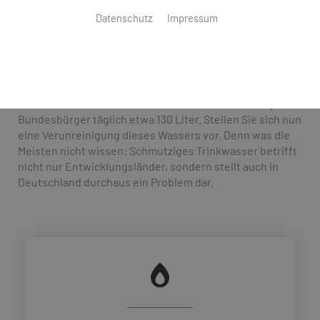
Datenschutz
Impressum
Trinkwasserhygiene
Ob als Durstlöscher, zur Essenszubereitung oder im Bad
– Wasser ist unser wichtigster Rohstoff und
Lebensmittel Nummer eins. Im Schnitt verbraucht jeder
Bundesbürger täglich etwa 130 Liter. Stellen Sie sich nun
eine Verunreinigung dieses Wassers vor. Denn was die
Meisten nicht wissen: Schmutziges Trinkwasser betrifft
nicht nur Entwicklungsländer, sondern stellt auch in
Deutschland durchaus ein Problem dar.