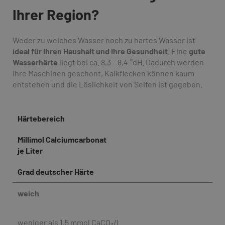
Ihrer Region?
Weder zu weiches Wasser noch zu hartes Wasser ist
ideal für Ihren Haushalt und Ihre Gesundheit
. Eine
gute
Wasserhärte
liegt bei ca. 8,3 – 8,4 °dH. Dadurch werden
Ihre Maschinen geschont, Kalkflecken können kaum
entstehen und die Löslichkeit von Seifen ist gegeben.
Härtebereich
Millimol Calciumcarbonat
je Liter
Grad deutscher Härte
weich
weniger als 1,5 mmol CaCO
/l
3