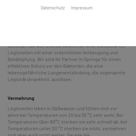
Datenschutz
Impressum
Der Krankheitserreger im
Wasserhahn
Schützen Sie sich und die Bewohner Ihrer Immobilie vor
Legionellen mit einer ordentlichen Vorbeugung und
Bekämpfung. Wir sind ihr Partner in Springe für einen
effektiven Schutz vor den Bakterien, die eine
lebensgefährliche Lungenentzündung, die sogenannte
Legionärskrankheit, auslösen.
Vermehrung
Legionellen leben in Süßwasser und fühlen sich vor
allem bei Temperaturen von 20 bis 55 °C sehr wohl. Bei
Temperaturen über 60°C sterben sie sehr schnell ab, bei
Temperaturen unter 20 °C sterben sie nicht, vermehren
sich aber auch nicht weiter. Gerade die